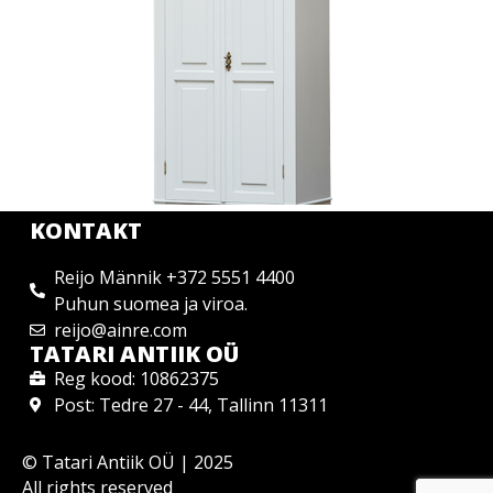
KONTAKT
Reijo Männik +372 5551 4400
Puhun suomea ja viroa.
reijo@ainre.com
TATARI ANTIIK OÜ
Reg kood: 10862375
Post: Tedre 27 - 44, Tallinn 11311
© Tatari Antiik OÜ | 2025
All rights reserved