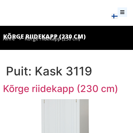
KÕRGE RIIDEKAPP (230 CM)
Ainre
Kõrge riidekapp (230 cm)
Puit:
Kask 3119
Kõrge riidekapp (230 cm)