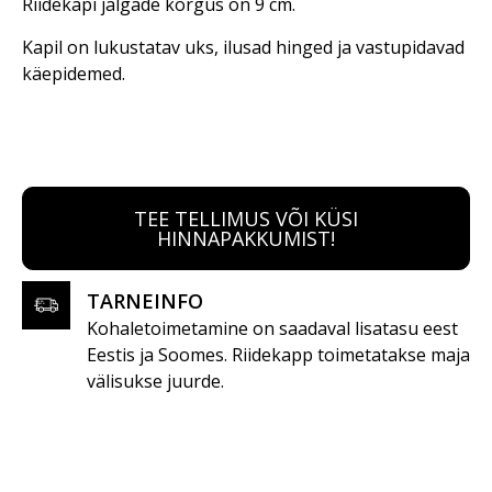
Riidekapi jalgade kõrgus on 9 cm.
Kapil on lukustatav uks, ilusad hinged ja vastupidavad
käepidemed.
TEE TELLIMUS VÕI KÜSI
HINNAPAKKUMIST!
TARNEINFO
Kohaletoimetamine on saadaval lisatasu eest
Eestis ja Soomes. Riidekapp toimetatakse maja
välisukse juurde.