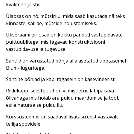
kvaliteeti ja stiili.
Ülaosas on nö. mütsiriiul mida saab kasutada näiteks
kinnaste, sallide, mütside hoiustamiseks.
Ukseraami eri osad on kokku pandud vastupidavate
puittüüblitega, mis tagavad konstruktsiooni
vastupidavuse ja tugevuse.
Sahtlid on varustatud põhja alla asetatud tipptasemel
Blum-liuguritega.
Sahtlite põhjad ja kapi tagasein on kasevineerist.
Riidekapp seestpoolt on viimistletud läbipaistva
õlivahaga mis hoiab ära puidu määrdumise ja toob
esile naturaalse puidu ilu.
Korvsüsteemid on saadaval lisatasu eest vastavalt
tellija soovidele.